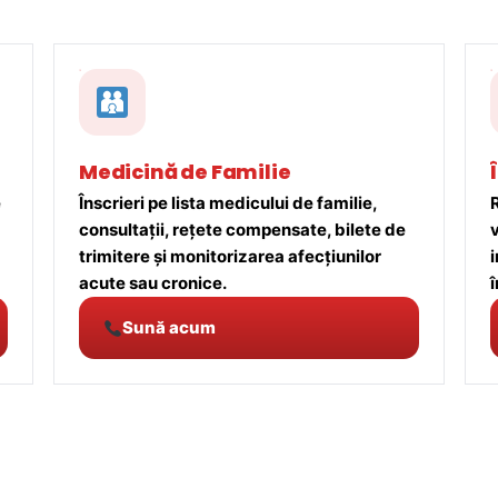
Medicină de Familie
e
Înscrieri pe lista medicului de familie,
R
consultații, rețete compensate, bilete de
trimitere și monitorizarea afecțiunilor
acute sau cronice.
î
Sună acum