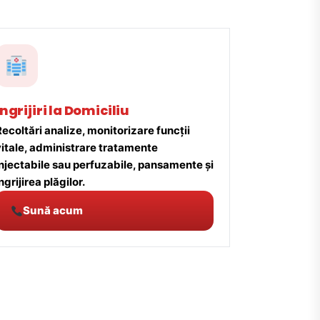
Îngrijiri la Domiciliu
ecoltări analize, monitorizare funcții
vitale, administrare tratamente
injectabile sau perfuzabile, pansamente și
ngrijirea plăgilor.
Sună acum