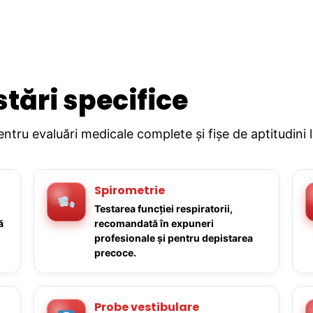
stări specifice
pentru evaluări medicale complete și fișe de aptitudini 
Spirometrie
Testarea funcției respiratorii,
ă
recomandată în expuneri
profesionale și pentru depistarea
precoce.
Probe vestibulare