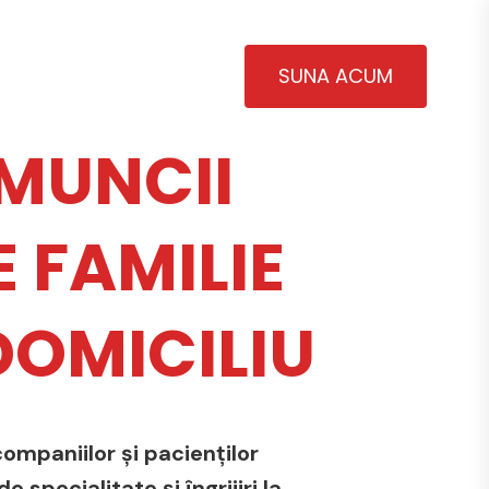
SUNA ACUM
MUNCII
 FAMILIE
 DOMICILIU
ompaniilor și pacienților
 specialitate și îngrijiri la