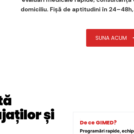
domiciliu. Fișă de aptitudini în 24–48h,
SUNA ACUM
tă
aților și
De ce GIMED?
Programări rapide, echipă