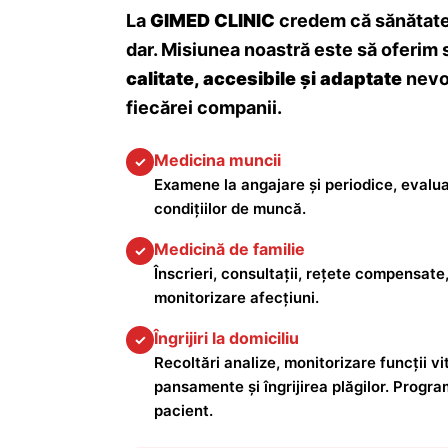
La
GIMED CLINIC
credem că sănătatea
dar. Misiunea noastră este să oferim 
calitate, accesibile și adaptate
nevoi
fiecărei companii.
Medicina muncii
✓
Examene la angajare și periodice, evalua
condițiilor de muncă.
Medicină de familie
✓
Înscrieri, consultații, rețete compensate,
monitorizare afecțiuni.
Îngrijiri la domiciliu
✓
Recoltări analize, monitorizare funcții vita
pansamente și îngrijirea plăgilor. Progra
pacient.