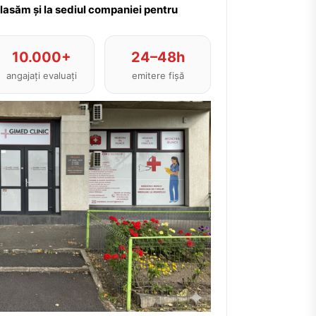
plasăm și la sediul companiei pentru
10.000+
24–48h
angajați evaluați
emitere fișă