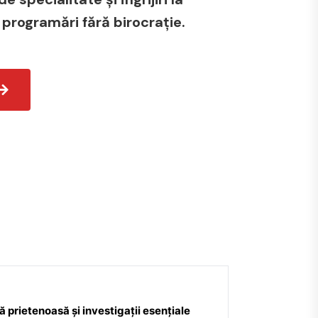
 programări fără birocrație.
 prietenoasă și investigații esențiale