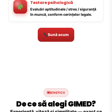
Testare psihologică
Evaluări aptitudinale / stres / siguranță
în muncă, conform cerințelor legale.
Sună acum
BENEFICII
De ce să alegi GIMED?
Experiență, viteză și simplitate — exact ce