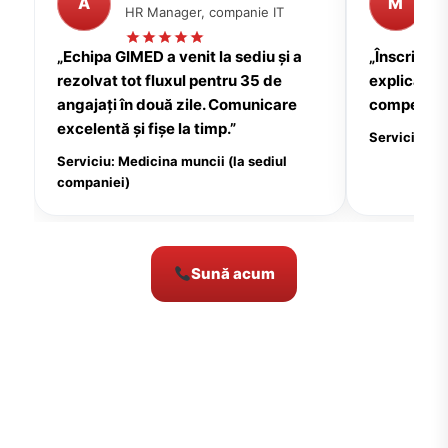
A
M
HR Manager, companie IT
P
„Echipa GIMED a venit la sediu și a
„Înscrierea
rezolvat tot fluxul pentru 35 de
explicații c
angajați în două zile. Comunicare
compensate
excelentă și fișe la timp.”
Serviciu: Me
Serviciu: Medicina muncii (la sediul
companiei)
Sună acum