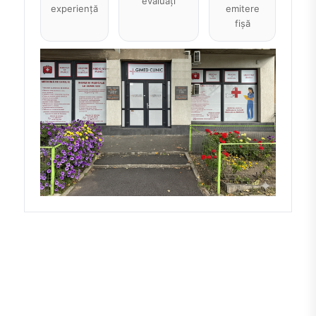
evaluați
experiență
emitere
fișă