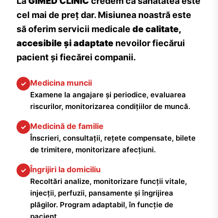
La
GIMED CLINIC
credem că sănătatea este
cel mai de preț dar. Misiunea noastră este
să oferim servicii medicale
de calitate,
accesibile și adaptate
nevoilor fiecărui
pacient și fiecărei companii.
Medicina muncii
✓
Examene la angajare și periodice, evaluarea
riscurilor, monitorizarea condițiilor de muncă.
Medicină de familie
✓
Înscrieri, consultații, rețete compensate, bilete
de trimitere, monitorizare afecțiuni.
Îngrijiri la domiciliu
✓
Recoltări analize, monitorizare funcții vitale,
injecții, perfuzii, pansamente și îngrijirea
plăgilor. Program adaptabil, în funcție de
pacient.