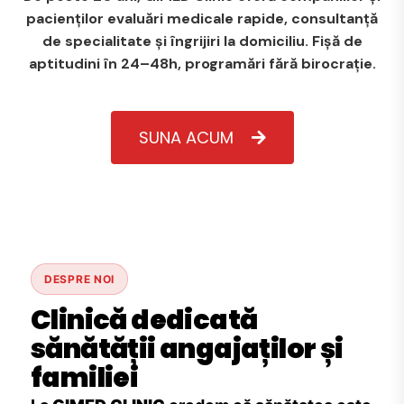
pacienților evaluări medicale rapide, consultanță
de specialitate și îngrijiri la domiciliu. Fișă de
aptitudini în 24–48h, programări fără birocrație.
SUNA ACUM
DESPRE NOI
Clinică dedicată
sănătății angajaților și
familiei