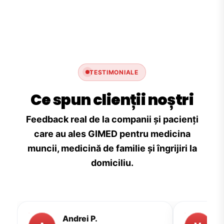
TESTIMONIALE
Ce spun clienții noștri
Feedback real de la companii și pacienți
care au ales GIMED pentru medicina
muncii, medicină de familie și îngrijiri la
domiciliu.
Andrei P.
M