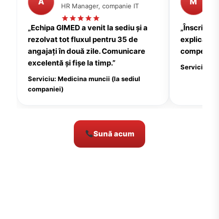
A
M
HR Manager, companie IT
P
„Echipa GIMED a venit la sediu și a
„Înscrierea
rezolvat tot fluxul pentru 35 de
explicații c
angajați în două zile. Comunicare
compensate
excelentă și fișe la timp.”
Serviciu: Me
Serviciu: Medicina muncii (la sediul
companiei)
Sună acum