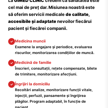
La
GIMED CLINIC
credem că sănătatea este
cel mai de preț dar. Misiunea noastră este
să oferim servicii medicale
de calitate,
accesibile și adaptate
nevoilor fiecărui
pacient și fiecărei companii.
Medicina muncii
✓
Examene la angajare și periodice, evaluarea
riscurilor, monitorizarea condițiilor de muncă.
Medicină de familie
✓
Înscrieri, consultații, rețete compensate, bilete
de trimitere, monitorizare afecțiuni.
Îngrijiri la domiciliu
✓
Recoltări analize, monitorizare funcții vitale,
injecții, perfuzii, pansamente și îngrijirea
plăgilor. Program adaptabil, în funcție de
pacient.