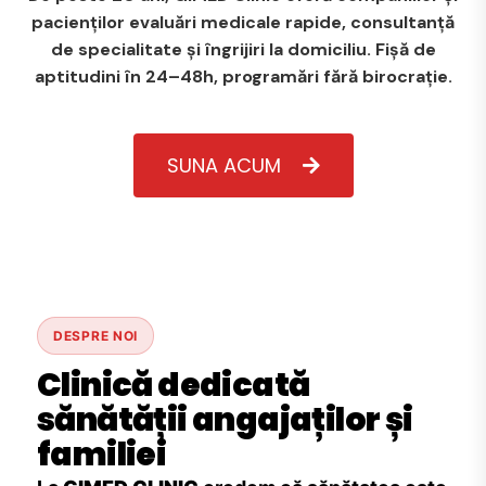
pacienților evaluări medicale rapide, consultanță
de specialitate și îngrijiri la domiciliu. Fișă de
aptitudini în 24–48h, programări fără birocrație.
SUNA ACUM
DESPRE NOI
Clinică dedicată
sănătății angajaților și
familiei