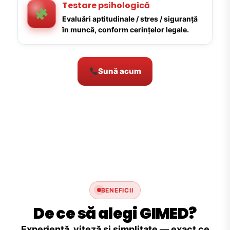
Testare psihologică
Evaluări aptitudinale / stres / siguranță
în muncă, conform cerințelor legale.
Sună acum
BENEFICII
De ce să alegi GIMED?
Experiență, viteză și simplitate — exact ce