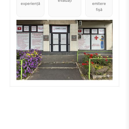
evaluați
experiență
emitere
fișă