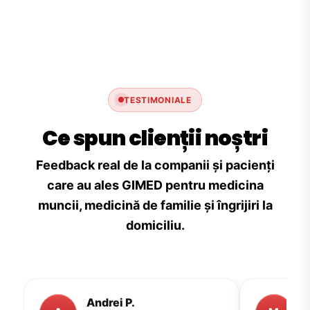
TESTIMONIALE
Ce spun clienții noștri
Feedback real de la companii și pacienți
care au ales GIMED pentru medicina
muncii, medicină de familie și îngrijiri la
domiciliu.
Andrei P.
M