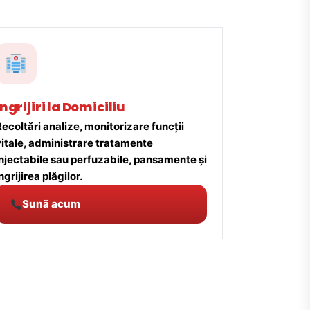
Îngrijiri la Domiciliu
ecoltări analize, monitorizare funcții
vitale, administrare tratamente
injectabile sau perfuzabile, pansamente și
ngrijirea plăgilor.
Sună acum