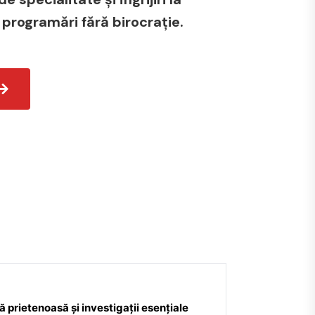
 programări fără birocrație.
 prietenoasă și investigații esențiale