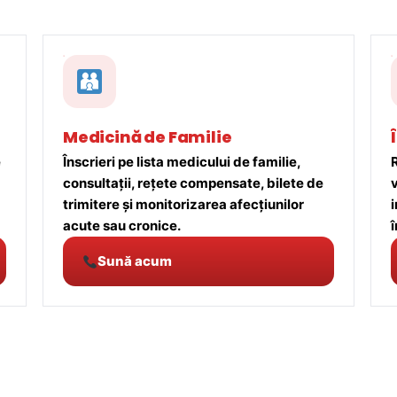
Medicină de Familie
e
Înscrieri pe lista medicului de familie,
R
consultații, rețete compensate, bilete de
trimitere și monitorizarea afecțiunilor
acute sau cronice.
î
Sună acum