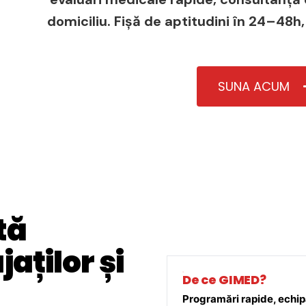
domiciliu. Fișă de aptitudini în 24–48h,
SUNA ACUM
tă
aților și
De ce GIMED?
Programări rapide, echipă