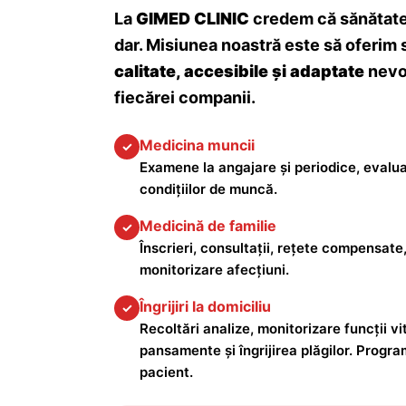
La
GIMED CLINIC
credem că sănătatea
dar. Misiunea noastră este să oferim 
calitate, accesibile și adaptate
nevoi
fiecărei companii.
Medicina muncii
✓
Examene la angajare și periodice, evalua
condițiilor de muncă.
Medicină de familie
✓
Înscrieri, consultații, rețete compensate,
monitorizare afecțiuni.
Îngrijiri la domiciliu
✓
Recoltări analize, monitorizare funcții vita
pansamente și îngrijirea plăgilor. Progra
pacient.