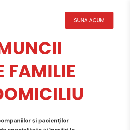
SUNA ACUM
MUNCII
 FAMILIE
 DOMICILIU
ompaniilor și pacienților
 specialitate și îngrijiri la