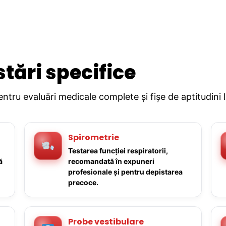
stări specifice
pentru evaluări medicale complete și fișe de aptitudini 
Spirometrie
Testarea funcției respiratorii,
ă
recomandată în expuneri
profesionale și pentru depistarea
precoce.
Probe vestibulare