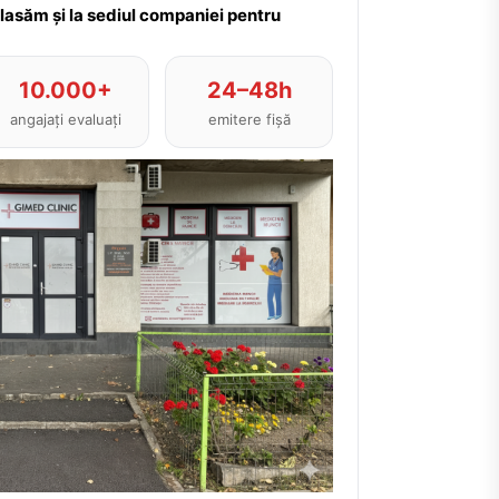
plasăm și la sediul companiei pentru
10.000+
24–48h
angajați evaluați
emitere fișă