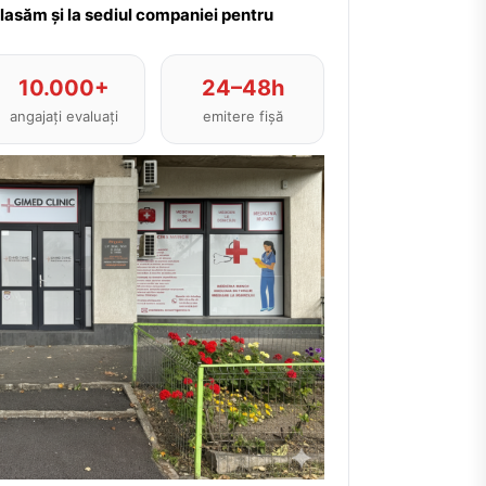
plasăm și la sediul companiei pentru
10.000+
24–48h
angajați evaluați
emitere fișă