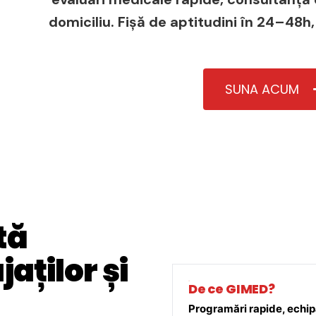
domiciliu. Fișă de aptitudini în 24–48h,
SUNA ACUM
tă
aților și
De ce GIMED?
Programări rapide, echipă