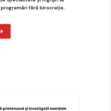
 programări fără birocrație.
 prietenoasă și investigații esențiale