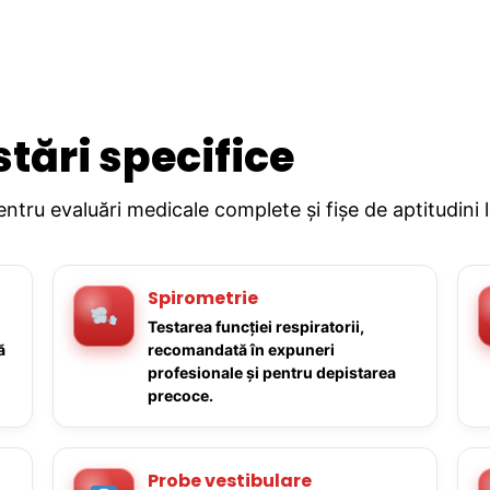
stări specifice
pentru evaluări medicale complete și fișe de aptitudini 
Spirometrie
Testarea funcției respiratorii,
ă
recomandată în expuneri
profesionale și pentru depistarea
precoce.
Probe vestibulare