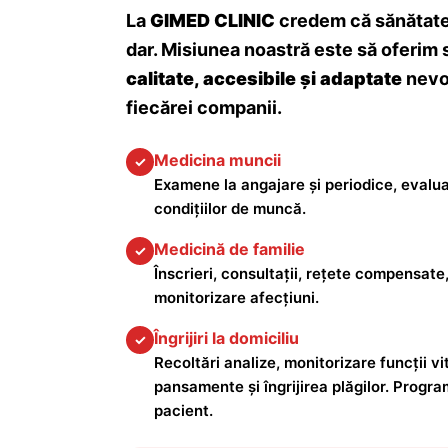
La
GIMED CLINIC
credem că sănătatea
dar. Misiunea noastră este să oferim 
calitate, accesibile și adaptate
nevoi
fiecărei companii.
Medicina muncii
✓
Examene la angajare și periodice, evalua
condițiilor de muncă.
Medicină de familie
✓
Înscrieri, consultații, rețete compensate,
monitorizare afecțiuni.
Îngrijiri la domiciliu
✓
Recoltări analize, monitorizare funcții vita
pansamente și îngrijirea plăgilor. Progra
pacient.