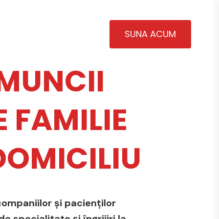
SUNA ACUM
MUNCII
 FAMILIE
 DOMICILIU
ompaniilor și pacienților
 specialitate și îngrijiri la