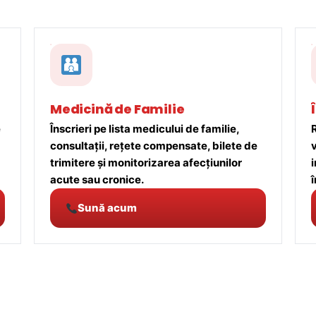
Medicină de Familie
e
Înscrieri pe lista medicului de familie,
R
consultații, rețete compensate, bilete de
trimitere și monitorizarea afecțiunilor
acute sau cronice.
î
Sună acum