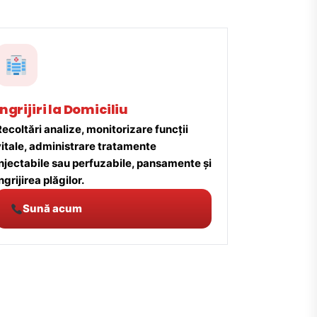
Îngrijiri la Domiciliu
ecoltări analize, monitorizare funcții
vitale, administrare tratamente
injectabile sau perfuzabile, pansamente și
ngrijirea plăgilor.
Sună acum