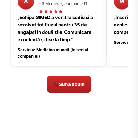
A
M
HR Manager, companie IT
P
„Echipa GIMED a venit la sediu și a
„Înscrierea
rezolvat tot fluxul pentru 35 de
explicații c
angajați în două zile. Comunicare
compensate
excelentă și fișe la timp.”
Serviciu: Me
Serviciu: Medicina muncii (la sediul
companiei)
Sună acum