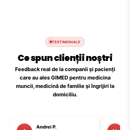
TESTIMONIALE
Ce spun clienții noștri
Feedback real de la companii și pacienți
care au ales GIMED pentru medicina
muncii, medicină de familie și îngrijiri la
domiciliu.
Andrei P.
M