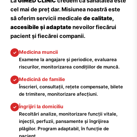
La
GIMED CLINIC
credem că sănătatea este
cel mai de preț dar. Misiunea noastră este
să oferim servicii medicale
de calitate,
accesibile și adaptate
nevoilor fiecărui
pacient și fiecărei companii.
Medicina muncii
✓
Examene la angajare și periodice, evaluarea
riscurilor, monitorizarea condițiilor de muncă.
Medicină de familie
✓
Înscrieri, consultații, rețete compensate, bilete
de trimitere, monitorizare afecțiuni.
Îngrijiri la domiciliu
✓
Recoltări analize, monitorizare funcții vitale,
injecții, perfuzii, pansamente și îngrijirea
plăgilor. Program adaptabil, în funcție de
pacient.