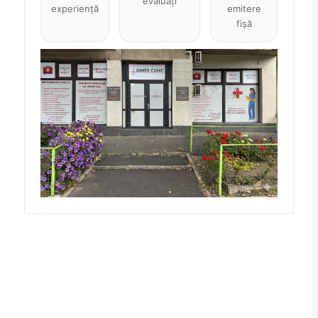
evaluați
experiență
emitere
fișă