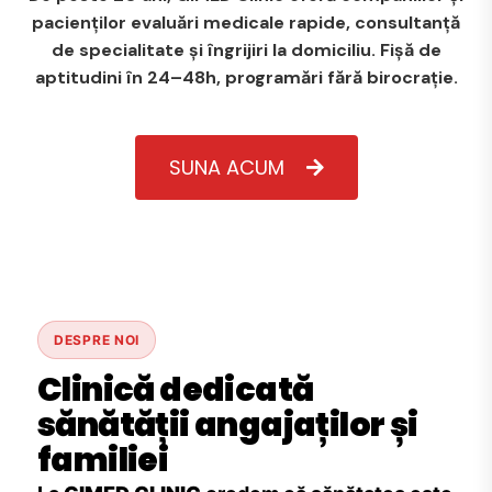
pacienților evaluări medicale rapide, consultanță
de specialitate și îngrijiri la domiciliu. Fișă de
aptitudini în 24–48h, programări fără birocrație.
SUNA ACUM
DESPRE NOI
Clinică dedicată
sănătății angajaților și
familiei