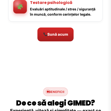
Testare psihologică
Evaluări aptitudinale / stres / siguranță
în muncă, conform cerințelor legale.
Sună acum
BENEFICII
De ce să alegi GIMED?
Experiență, viteză și simplitate — exact ce