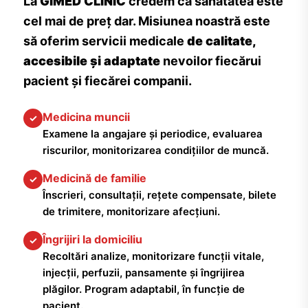
La
GIMED CLINIC
credem că sănătatea este
cel mai de preț dar. Misiunea noastră este
să oferim servicii medicale
de calitate,
accesibile și adaptate
nevoilor fiecărui
pacient și fiecărei companii.
Medicina muncii
✓
Examene la angajare și periodice, evaluarea
riscurilor, monitorizarea condițiilor de muncă.
Medicină de familie
✓
Înscrieri, consultații, rețete compensate, bilete
de trimitere, monitorizare afecțiuni.
Îngrijiri la domiciliu
✓
Recoltări analize, monitorizare funcții vitale,
injecții, perfuzii, pansamente și îngrijirea
plăgilor. Program adaptabil, în funcție de
pacient.