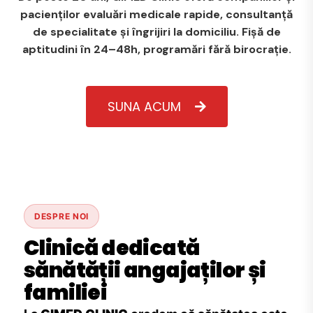
pacienților evaluări medicale rapide, consultanță
de specialitate și îngrijiri la domiciliu. Fișă de
aptitudini în 24–48h, programări fără birocrație.
SUNA ACUM
DESPRE NOI
Clinică dedicată
sănătății angajaților și
familiei