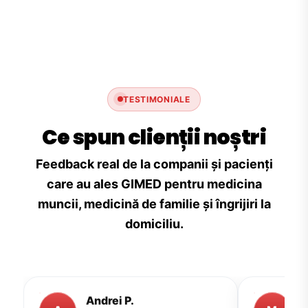
TESTIMONIALE
Ce spun clienții noștri
Feedback real de la companii și pacienți
care au ales GIMED pentru medicina
muncii, medicină de familie și îngrijiri la
domiciliu.
Andrei P.
M