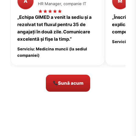
A
M
HR Manager, companie IT
P
„Echipa GIMED a venit la sediu și a
„Înscrierea
rezolvat tot fluxul pentru 35 de
explicații c
angajați în două zile. Comunicare
compensate
excelentă și fișe la timp.”
Serviciu: Me
Serviciu: Medicina muncii (la sediul
companiei)
Sună acum