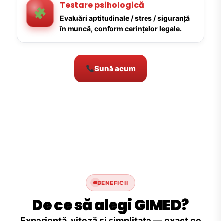
Testare psihologică
Evaluări aptitudinale / stres / siguranță
în muncă, conform cerințelor legale.
Sună acum
BENEFICII
De ce să alegi GIMED?
Experiență, viteză și simplitate — exact ce