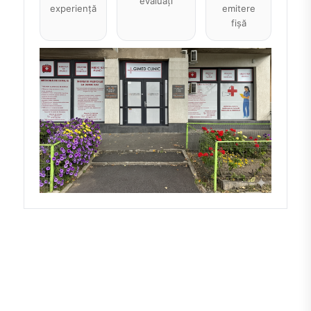
evaluați
experiență
emitere
fișă