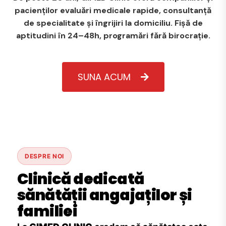
pacienților evaluări medicale rapide, consultanță
de specialitate și îngrijiri la domiciliu. Fișă de
aptitudini în 24–48h, programări fără birocrație.
SUNA ACUM
DESPRE NOI
Clinică dedicată
sănătății angajaților și
familiei