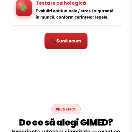
Testare psihologică
Evaluări aptitudinale / stres / siguranță
în muncă, conform cerințelor legale.
Sună acum
BENEFICII
De ce să alegi GIMED?
Experiență, viteză și simplitate — exact ce