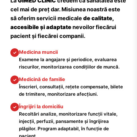
La
GIMED CLINIC
credem că sănătatea este
cel mai de preț dar. Misiunea noastră este
să oferim servicii medicale
de calitate,
accesibile și adaptate
nevoilor fiecărui
pacient și fiecărei companii.
Medicina muncii
✓
Examene la angajare și periodice, evaluarea
riscurilor, monitorizarea condițiilor de muncă.
Medicină de familie
✓
Înscrieri, consultații, rețete compensate, bilete
de trimitere, monitorizare afecțiuni.
Îngrijiri la domiciliu
✓
Recoltări analize, monitorizare funcții vitale,
injecții, perfuzii, pansamente și îngrijirea
plăgilor. Program adaptabil, în funcție de
pacient.