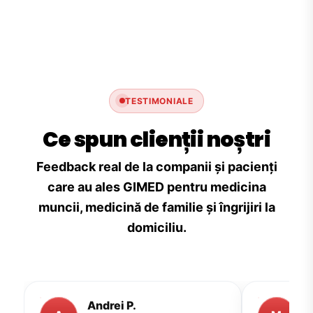
TESTIMONIALE
Ce spun clienții noștri
Feedback real de la companii și pacienți
care au ales GIMED pentru medicina
muncii, medicină de familie și îngrijiri la
domiciliu.
Andrei P.
M