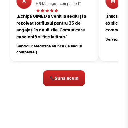
A
M
HR Manager, companie IT
P
„Echipa GIMED a venit la sediu și a
„Înscrierea
rezolvat tot fluxul pentru 35 de
explicații c
angajați în două zile. Comunicare
compensate
excelentă și fișe la timp.”
Serviciu: Me
Serviciu: Medicina muncii (la sediul
companiei)
Sună acum