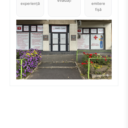
evaluați
experiență
emitere
fișă