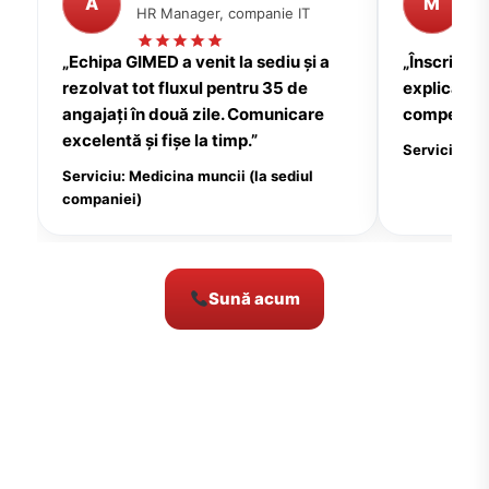
A
M
HR Manager, companie IT
P
„Echipa GIMED a venit la sediu și a
„Înscrierea
rezolvat tot fluxul pentru 35 de
explicații c
angajați în două zile. Comunicare
compensate
excelentă și fișe la timp.”
Serviciu: Me
Serviciu: Medicina muncii (la sediul
companiei)
Sună acum