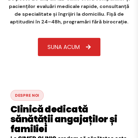
pacienților evaluări medicale rapide, consultanță
de specialitate și îngrijiri la domiciliu. Fișă de
aptitudini în 24–48h, programări fără birocrație.
SUNA ACUM
DESPRE NOI
Clinică dedicată
sănătății angajaților și
familiei