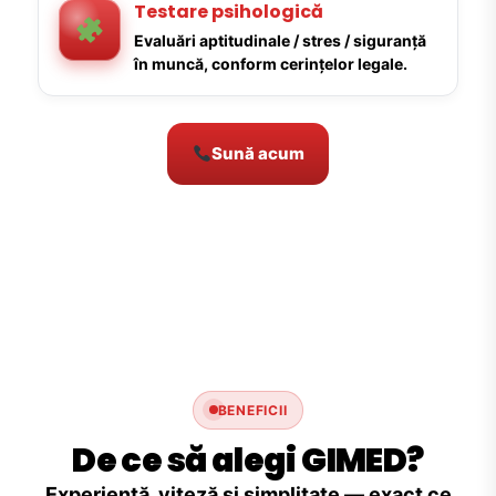
Testare psihologică
Evaluări aptitudinale / stres / siguranță
în muncă, conform cerințelor legale.
Sună acum
BENEFICII
De ce să alegi GIMED?
Experiență, viteză și simplitate — exact ce