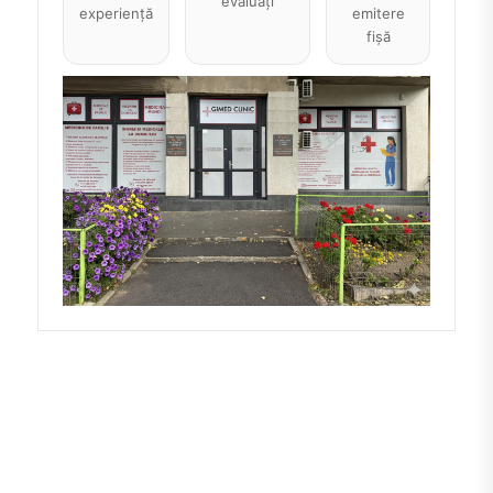
evaluați
experiență
emitere
fișă