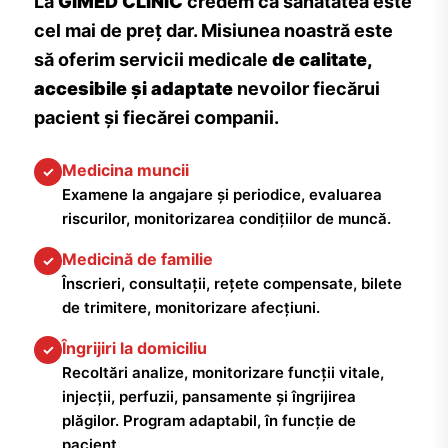
La
GIMED CLINIC
credem că sănătatea este
cel mai de preț dar. Misiunea noastră este
să oferim servicii medicale
de calitate,
accesibile și adaptate
nevoilor fiecărui
pacient și fiecărei companii.
Medicina muncii
✓
Examene la angajare și periodice, evaluarea
riscurilor, monitorizarea condițiilor de muncă.
Medicină de familie
✓
Înscrieri, consultații, rețete compensate, bilete
de trimitere, monitorizare afecțiuni.
Îngrijiri la domiciliu
✓
Recoltări analize, monitorizare funcții vitale,
injecții, perfuzii, pansamente și îngrijirea
plăgilor. Program adaptabil, în funcție de
pacient.