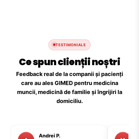
TESTIMONIALE
Ce spun clienții noștri
Feedback real de la companii și pacienți
care au ales GIMED pentru medicina
muncii, medicină de familie și îngrijiri la
domiciliu.
Andrei P.
M