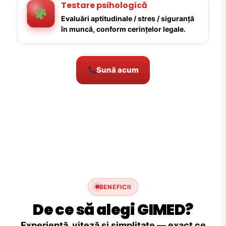
Testare psihologică
Evaluări aptitudinale / stres / siguranță
în muncă, conform cerințelor legale.
Sună acum
BENEFICII
De ce să alegi GIMED?
Experiență, viteză și simplitate — exact ce