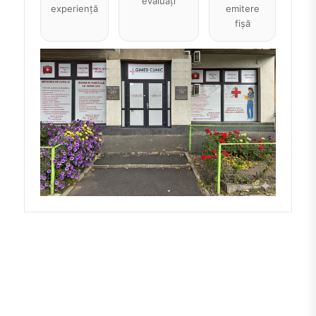
evaluați
experiență
emitere
fișă