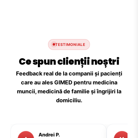
TESTIMONIALE
Ce spun clienții noștri
Feedback real de la companii și pacienți
care au ales GIMED pentru medicina
muncii, medicină de familie și îngrijiri la
domiciliu.
Andrei P.
M