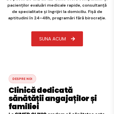
pacienților evaluări medicale rapide, consultanță
de specialitate și îngrijiri la domiciliu. Fișă de
aptitudini în 24–48h, programări fără birocrație.
SUNA ACUM
DESPRE NOI
Clinică dedicată
sănătății angajaților și
familiei