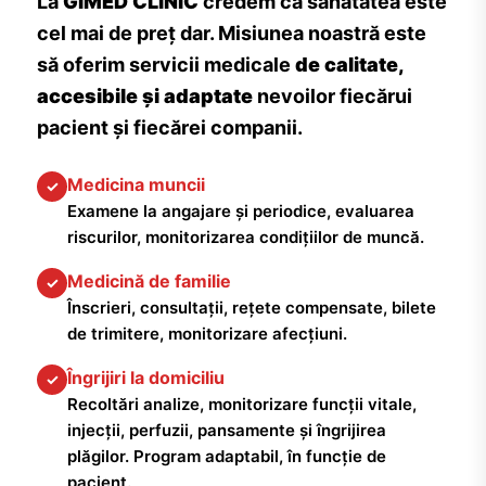
La
GIMED CLINIC
credem că sănătatea este
cel mai de preț dar. Misiunea noastră este
să oferim servicii medicale
de calitate,
accesibile și adaptate
nevoilor fiecărui
pacient și fiecărei companii.
Medicina muncii
✓
Examene la angajare și periodice, evaluarea
riscurilor, monitorizarea condițiilor de muncă.
Medicină de familie
✓
Înscrieri, consultații, rețete compensate, bilete
de trimitere, monitorizare afecțiuni.
Îngrijiri la domiciliu
✓
Recoltări analize, monitorizare funcții vitale,
injecții, perfuzii, pansamente și îngrijirea
plăgilor. Program adaptabil, în funcție de
pacient.