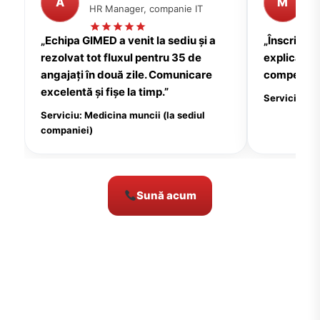
A
M
HR Manager, companie IT
P
„Echipa GIMED a venit la sediu și a
„Înscrierea
rezolvat tot fluxul pentru 35 de
explicații c
angajați în două zile. Comunicare
compensate
excelentă și fișe la timp.”
Serviciu: Me
Serviciu: Medicina muncii (la sediul
companiei)
Sună acum