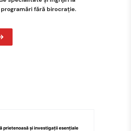
 programări fără birocrație.
 prietenoasă și investigații esențiale