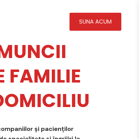
SUNA ACUM
MUNCII
 FAMILIE
 DOMICILIU
ompaniilor și pacienților
 specialitate și îngrijiri la