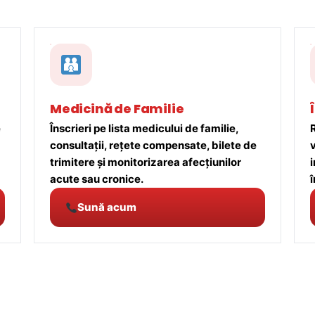
Medicină de Familie
e
Înscrieri pe lista medicului de familie,
R
consultații, rețete compensate, bilete de
trimitere și monitorizarea afecțiunilor
acute sau cronice.
î
Sună acum