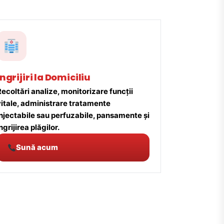
Îngrijiri la Domiciliu
ecoltări analize, monitorizare funcții
vitale, administrare tratamente
injectabile sau perfuzabile, pansamente și
ngrijirea plăgilor.
Sună acum