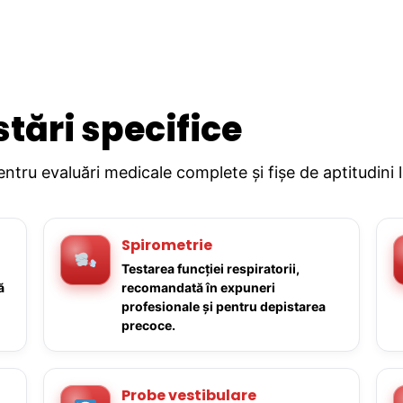
stări specifice
pentru evaluări medicale complete și fișe de aptitudini 
Spirometrie
Testarea funcției respiratorii,
ă
recomandată în expuneri
profesionale și pentru depistarea
precoce.
Probe vestibulare