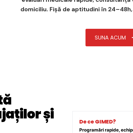
domiciliu. Fișă de aptitudini în 24–48h,
SUNA ACUM
tă
aților și
De ce GIMED?
Programări rapide, echipă