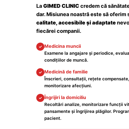
La
GIMED CLINIC
credem că sănătatea
dar. Misiunea noastră este să oferim 
calitate, accesibile și adaptate
nevoi
fiecărei companii.
Medicina muncii
✓
Examene la angajare și periodice, evalua
condițiilor de muncă.
Medicină de familie
✓
Înscrieri, consultații, rețete compensate,
monitorizare afecțiuni.
Îngrijiri la domiciliu
✓
Recoltări analize, monitorizare funcții vita
pansamente și îngrijirea plăgilor. Progra
pacient.