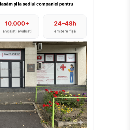
plasăm și la sediul companiei pentru
10.000+
24–48h
angajați evaluați
emitere fișă