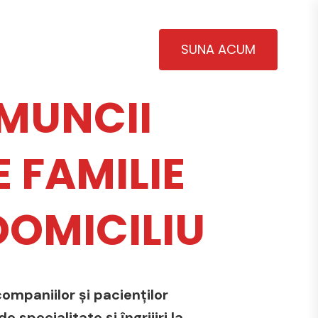
SUNA ACUM
MUNCII
 FAMILIE
 DOMICILIU
ompaniilor și pacienților
 specialitate și îngrijiri la