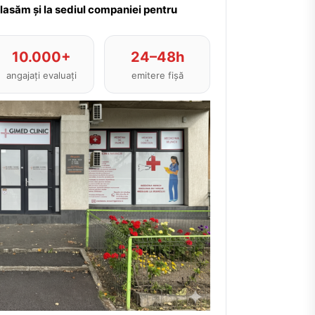
plasăm și la sediul companiei pentru
10.000+
24–48h
angajați evaluați
emitere fișă