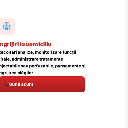
Îngrijiri la Domiciliu
ecoltări analize, monitorizare funcții
vitale, administrare tratamente
injectabile sau perfuzabile, pansamente și
ngrijirea plăgilor.
Sună acum