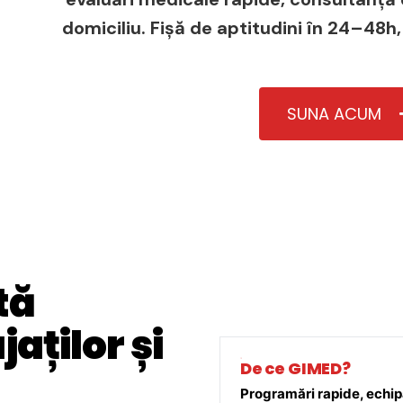
domiciliu. Fișă de aptitudini în 24–48h,
SUNA ACUM
tă
aților și
De ce GIMED?
Programări rapide, echipă