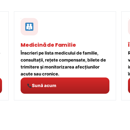
Medicină de Familie
e
Înscrieri pe lista medicului de familie,
R
consultații, rețete compensate, bilete de
trimitere și monitorizarea afecțiunilor
acute sau cronice.
î
Sună acum