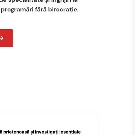
 programări fără birocrație.
 prietenoasă și investigații esențiale