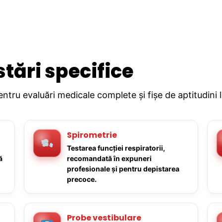
stări specifice
pentru evaluări medicale complete și fișe de aptitudini 
Spirometrie
Testarea funcției respiratorii,
ă
recomandată în expuneri
profesionale și pentru depistarea
precoce.
Probe vestibulare