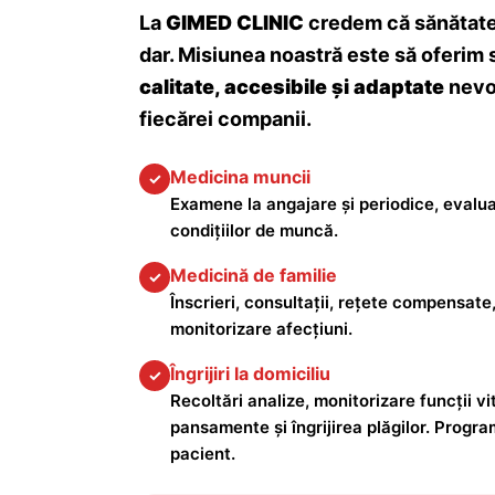
La
GIMED CLINIC
credem că sănătatea
dar. Misiunea noastră este să oferim 
calitate, accesibile și adaptate
nevoi
fiecărei companii.
Medicina muncii
✓
Examene la angajare și periodice, evalua
condițiilor de muncă.
Medicină de familie
✓
Înscrieri, consultații, rețete compensate,
monitorizare afecțiuni.
Îngrijiri la domiciliu
✓
Recoltări analize, monitorizare funcții vita
pansamente și îngrijirea plăgilor. Progra
pacient.